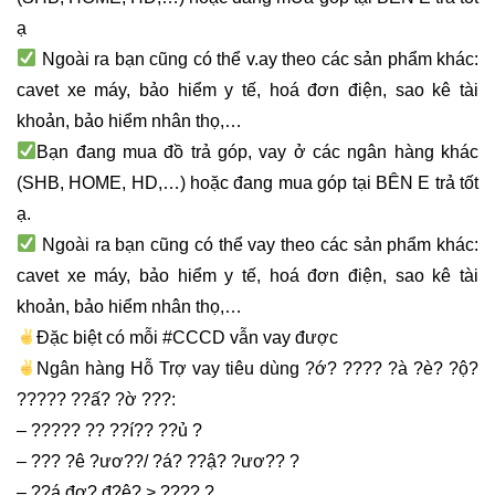
ạ
Ngoài ra bạn cũng có thể v.ay theo các sản phẩm khác:
cavet xe máy, bảo hiểm y tế, hoá đơn điện, sao kê tài
khoản, bảo hiểm nhân thọ,…
Bạn đang mua đồ trả góp, vay ở các ngân hàng khác
(SHB, HOME, HD,…) hoặc đang mua góp tại BÊN E trả tốt
ạ.
Ngoài ra bạn cũng có thể vay theo các sản phẩm khác:
cavet xe máy, bảo hiểm y tế, hoá đơn điện, sao kê tài
khoản, bảo hiểm nhân thọ,…
Đặc biệt có mỗi #CCCD vẫn vay được
Ngân hàng Hỗ Trợ vay tiêu dùng ?ớ? ???? ?à ?è? ?ộ?
????? ??ấ? ?ờ ???:
– ????? ?? ??í?? ??ủ ?
– ??? ?ê ?ươ??/ ?á? ??ậ? ?ươ?? ?
– ??á đơ? đ?ệ? > ???? ?