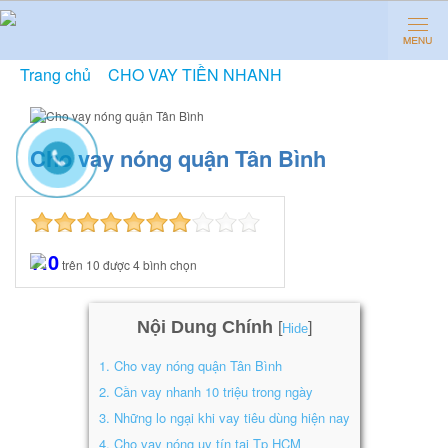
Trang chủ
»
CHO VAY TIỀN NHANH
»
Cho vay nóng
quận Tân Bình
Cho vay nóng quận Tân Bình
7.0
trên
10
được
4
bình chọn
Nội Dung Chính
[
]
Hide
1.
Cho vay nóng quận Tân Bình
2.
Cần vay nhanh 10 triệu trong ngày
3.
Những lo ngại khi vay tiêu dùng hiện nay
4.
Cho vay nóng uy tín tại Tp HCM