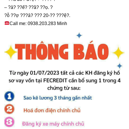
– ?ả? ??ể? ??â? ??ọ. ?
?ỗ ??ợ ???ả? ??? 20-?? ???ệ?.
Call me: 0938.203.283 Minh