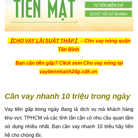
【CHO VAY LÃI SUẤT THẤP】
– Cho vay nóng quận
Tân Bình
Bạn cần tiền gấp? Click xem Cho vay nóng tại
vaytiennhanh24g.cdh.vn
Cần vay nhanh 10 triệu trong ngày
Vay tiền gấp trong ngày đang là dịch vụ mà khách hàng
khu vực TPHCM và các tỉnh lân cận có nhu cầu quan tâm
sử dụng nhiều nhất. Bạn cần vay nhanh 10 triệu hãy liên
hệ cho chúng tôi.