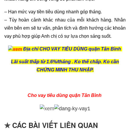
– Hạn mức vay tiền tiêu dùng nhanh góp tháng.
– Tùy hoàn cảnh khác nhau của mỗi khách hàng. Nhân
viên bên em sẽ tư vấn, phân tích và định hướng các khoản
vay phù hợp giúp Anh chị có sự lựa chọn sáng suốt.
Địa chỉ CHO VAY TIÊU DÙNG quận Tân Bình
Lãi suất thấp từ 1.6%/tháng . Ko thế chấp. Ko cần
CHỨNG MINH THU NHẬP.
Cho vay tiêu dùng quận Tân Bình
✯ CÁC BÀI VIẾT LIÊN QUAN