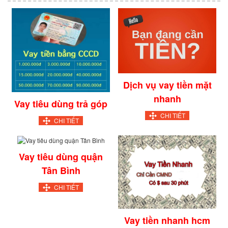
Dịch vụ vay tiền mặt
nhanh
Vay tiêu dùng trả góp
CHI TIẾT
CHI TIẾT
Vay tiêu dùng quận
Tân Bình
CHI TIẾT
Vay tiền nhanh hcm