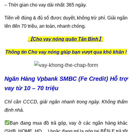
– Thời gian cho vay dài nhất: 365 ngày.
Tiền về đúng & đủ số được duyệt, không trừ phí. Giải ngân
lên đến 70 triệu, an toàn, nhanh chóng.
【Cho vay nóng quận Tân Bình】
Thông tin Cho vay nóng giúp bạn vượt qua khó khăn !
Ngân Hàng Vpbank SMBC (Fe Credit) Hỗ trợ
vay từ 10 – 70 triệu
Chỉ cần CCCD, giải ngân nhanh trong ngày. Không thẩm
định nhà.
Bạn đang mua đồ trả góp, vay ở các ngân hàng khác
(SHB, HOME, HD,…) hoặc đang mUa góp tại BÊN E trả tốt