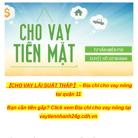
【CHO VAY LÃI SUẤT THẤP】
– Địa chỉ cho vay nóng
tại quận 11
Bạn cần tiền gấp? Click xem Địa chỉ cho vay nóng tại
vaytiennhanh24g.cdh.vn