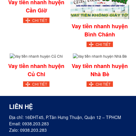
Vay tiền nhanh huyện
Cần Giờ
CHI TIẾT
Vay tiền nhanh huyện
Bình Chánh
CHI TIẾT
Vay tiền nhanh huyện
Vay tiền nhanh huyện
Củ Chi
Nhà Bè
CHI TIẾT
CHI TIẾT
LIÊN HỆ
Địa chỉ: 16ĐHT45, P.Tân Hưng Thuận, Quận 12 – TPHCM
Email:
0938.203.283
Zalo:
0938.203.283