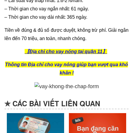
– Lãi suất vay thấp nhất: 1.6-2%/năm.
– Thời gian cho vay ngắn nhất: 61 ngày.
– Thời gian cho vay dài nhất: 365 ngày.
Tiền về đúng & đủ số được duyệt, không trừ phí. Giải ngân
lên đến 70 triệu, an toàn, nhanh chóng.
【Địa chỉ cho vay nóng tại quận 11】
Thông tin Địa chỉ cho vay nóng giúp bạn vượt qua khó
khăn !
✯ CÁC BÀI VIẾT LIÊN QUAN