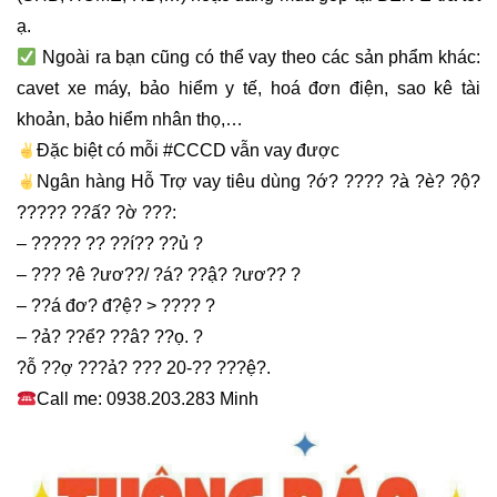
ạ.
Ngoài ra bạn cũng có thể vay theo các sản phẩm khác:
cavet xe máy, bảo hiểm y tế, hoá đơn điện, sao kê tài
khoản, bảo hiểm nhân thọ,…
Đặc biệt có mỗi #CCCD vẫn vay được
Ngân hàng Hỗ Trợ vay tiêu dùng ?ớ? ???? ?à ?è? ?ộ?
????? ??ấ? ?ờ ???:
– ????? ?? ??í?? ??ủ ?
– ??? ?ê ?ươ??/ ?á? ??ậ? ?ươ?? ?
– ??á đơ? đ?ệ? > ???? ?
– ?ả? ??ể? ??â? ??ọ. ?
?ỗ ??ợ ???ả? ??? 20-?? ???ệ?.
Call me: 0938.203.283 Minh