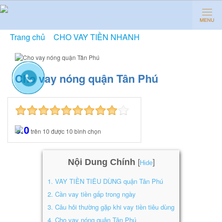
Trang chủ
»
CHO VAY TIỀN NHANH
»
Cho vay nóng
quận Tân Phú
Cho vay nóng quận Tân Phú
9.0
trên
10
được
10
bình chọn
Nội Dung Chính
[
]
Hide
1.
VAY TIỀN TIÊU DÙNG quận Tân Phú
2.
Cần vay tiền gấp trong ngày
3.
Câu hỏi thường gặp khi vay tiền tiêu dùng
4.
Cho vay nóng quận Tân Phú