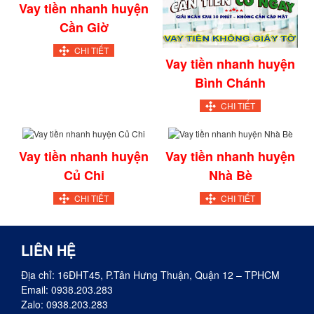
Vay tiền nhanh huyện
Cần Giờ
CHI TIẾT
Vay tiền nhanh huyện
Bình Chánh
CHI TIẾT
Vay tiền nhanh huyện
Vay tiền nhanh huyện
Củ Chi
Nhà Bè
CHI TIẾT
CHI TIẾT
LIÊN HỆ
Địa chỉ: 16ĐHT45, P.Tân Hưng Thuận, Quận 12 – TPHCM
Email:
0938.203.283
Zalo:
0938.203.283