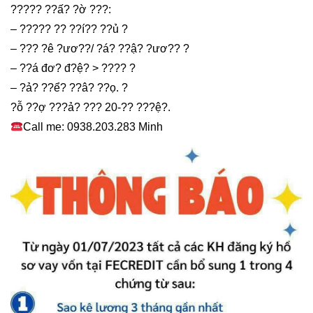
????? ??ấ? ?ờ ???:
– ????? ?? ??í?? ??ủ ?
– ??? ?ê ?ươ??/ ?á? ??ậ? ?ươ?? ?
– ??á đơ? đ?ệ? > ???? ?
– ?ả? ??ể? ??â? ??ọ. ?
?ỗ ??ợ ???ả? ??? 20-?? ???ệ?.
Call me: 0938.203.283 Minh