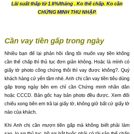
Lãi suất thấp từ 1.6%/tháng . Ko thế chấp. Ko cần
CHỨNG MINH THU NHẬP.
Cần vay tiền gấp trong ngày
Nhiều bạn để lại phản hồi rằng tôi muốn vay tiền không
cần thế chấp thì thủ tục đơn giản không. Hoặc là mình có
giấy tờ photo công chứng thôi thì vay được không?. Quý
khách hàng cứ yên tâm nhé. Anh chị cần vay tiền tiêu dùng
gấp trong ngày bên em chỉ cần Chứng minh nhân dân
hoặc CCCD. Bản gốc hay bản photo đều được. Xem đối
chiếu xong bên em trả lại giấy tờ, không giữ bất cứ giấy tờ
nào của khách.
Khi Anh chị cần mượn tiền gấp mà không biết phải làm
sao, lo sợ thủ tục, hồ sơ bắt buộc phải có tài sản thế chấp