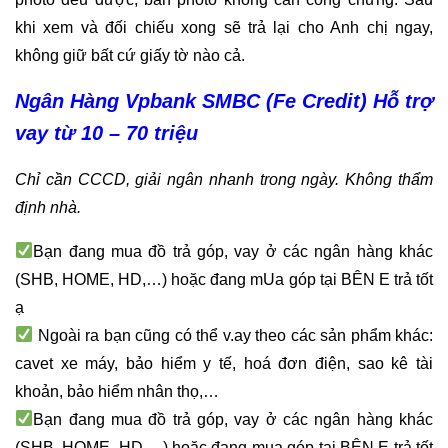
khi xem và đối chiếu xong sẽ trả lại cho Anh chị ngay,
không giữ bất cứ giấy tờ nào cả.
Ngân Hàng Vpbank SMBC (Fe Credit) Hỗ trợ
vay từ 10 – 70 triệu
Chỉ cần CCCD, giải ngân nhanh trong ngày. Không thẩm
định nhà.
Bạn đang mua đồ trả góp, vay ở các ngân hàng khác
(SHB, HOME, HD,…) hoặc đang mUa góp tại BÊN E trả tốt
ạ
Ngoài ra bạn cũng có thể v.ay theo các sản phẩm khác:
cavet xe máy, bảo hiểm y tế, hoá đơn điện, sao kê tài
khoản, bảo hiểm nhân thọ,…
Bạn đang mua đồ trả góp, vay ở các ngân hàng khác
(SHB, HOME, HD,…) hoặc đang mua góp tại BÊN E trả tốt