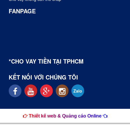
FANPAGE
*CHO VAY TIỀN TẠI TPHCM
KẾT NỐI VỚI CHÚNG TÔI
Zalo
Thiết kế web & Quảng cáo Online