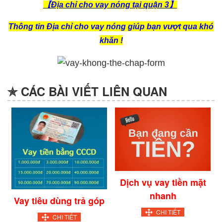
【Địa chỉ cho vay nóng tại quận 3】
Thông tin Địa chỉ cho vay nóng giúp bạn vượt qua khó
khăn !
✯ CÁC BÀI VIẾT LIÊN QUAN
Dịch vụ vay tiền mặt
nhanh
Vay tiêu dùng trả góp
CHI TIẾT
CHI TIẾT