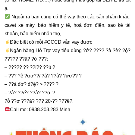
ạ.
Ngoài ra bạn cũng có thể vay theo các sản phẩm khác:
cavet xe máy, bảo hiểm y tế, hoá đơn điện, sao kê tài
khoản, bảo hiểm nhân thọ,…
Đặc biệt có mỗi #CCCD vẫn vay được
Ngân hàng Hỗ Trợ vay tiêu dùng ?ớ? ???? ?à ?è? ?ộ?
????? ??ấ? ?ờ ???:
– ????? ?? ??í?? ??ủ ?
– ??? ?ê ?ươ??/ ?á? ??ậ? ?ươ?? ?
– ??á đơ? đ?ệ? > ???? ?
– ?ả? ??ể? ??â? ??ọ. ?
?ỗ ??ợ ???ả? ??? 20-?? ???ệ?.
Call me: 0938.203.283 Minh