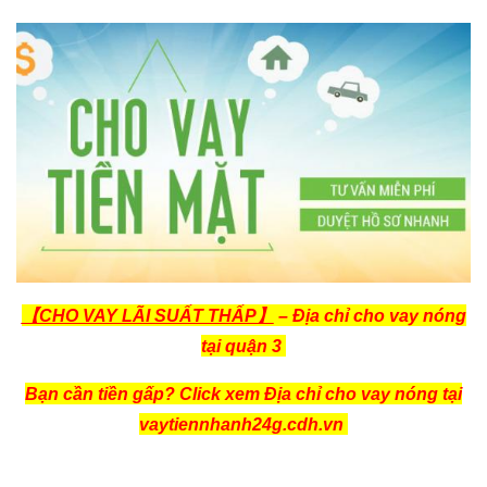
【CHO VAY LÃI SUẤT THẤP】
– Địa chỉ cho vay nóng
tại quận 3
Bạn cần tiền gấp? Click xem Địa chỉ cho vay nóng tại
vaytiennhanh24g.cdh.vn