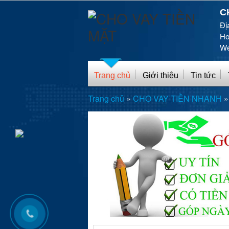
C
Đị
Ho
We
Trang chủ
Giới thiệu
Tin tức
Trang chủ
»
CHO VAY TIỀN NHANH