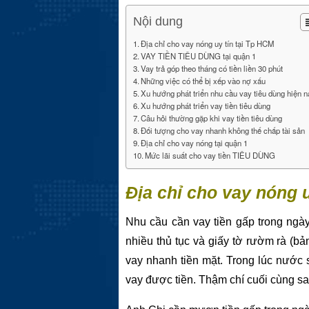
Nội dung
Địa chỉ cho vay nóng uy tín tại Tp HCM
VAY TIỀN TIÊU DÙNG tại quận 1
Vay trả góp theo tháng có tiền liền 30 phút
Những việc có thể bị xếp vào nợ xấu
Xu hướng phát triển nhu cầu vay tiêu dùng hiện 
Xu hướng phát triển vay tiền tiêu dùng
Câu hỏi thường gặp khi vay tiền tiêu dùng
Đối tượng cho vay nhanh không thế chấp tài sản
Địa chỉ cho vay nóng tại quận 1
Mức lãi suất cho vay tiền TIÊU DÙNG
Địa chỉ cho vay nóng u
Nhu cầu cần vay tiền gấp trong ngày 
nhiều thủ tục và giấy tờ rườm rà (b
vay nhanh tiền mặt. Trong lúc nước 
vay được tiền. Thậm chí cuối cùng sau