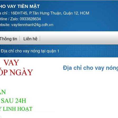
HO VAY TIỀN MẶT
a chỉ : 16ĐHT45, P.Tân Hưng Thuận, Quận 12, HCM
tline / Zalo: 0933828634
bsite: vaytiennhanh24g.cdh.vn
Thông tin
Liên hệ
»
Địa chỉ cho vay nóng tại quận 1
Địa chỉ cho vay nóng