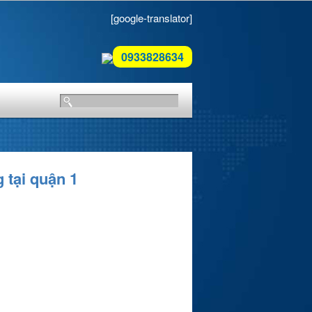
[google-translator]
0933828634
 tại quận 1