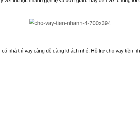
 với thủ tục nhanh gọn lẹ và đơn giản. Hãy đến với chúng tôi
có nhà thì vay càng dễ dàng khách nhé. Hỗ trợ cho vay tiền n