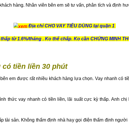
khách hàng. Nhân viên bên em sẽ tư vấn, phân tích và định h
Địa chỉ CHO VAY TIÊU DÙNG tại quận 1
t thấp từ 1.6%/tháng . Ko thế chấp. Ko cần CHỨNG MINH T
 có tiền liền 30 phút
g bên em được rất nhiều khách hàng lựa chọn. Vay nhanh có ti
hình thức vay nhanh có tiền liền, lãi suất cực kỳ thấp. Anh c
p tài sản. Không thẩm định nhà hay gọi điện thẩm định người 