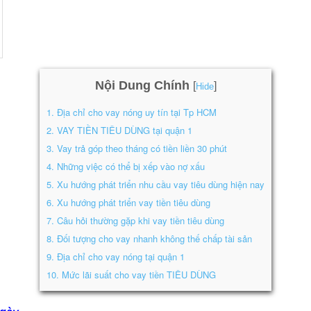
Nội Dung Chính
[
]
Hide
1.
Địa chỉ cho vay nóng uy tín tại Tp HCM
2.
VAY TIỀN TIÊU DÙNG tại quận 1
3.
Vay trả góp theo tháng có tiền liền 30 phút
4.
Những việc có thể bị xếp vào nợ xấu
5.
Xu hướng phát triển nhu cầu vay tiêu dùng hiện nay
6.
Xu hướng phát triển vay tiền tiêu dùng
7.
Câu hỏi thường gặp khi vay tiền tiêu dùng
8.
Đối tượng cho vay nhanh không thế chấp tài sản
9.
Địa chỉ cho vay nóng tại quận 1
10.
Mức lãi suất cho vay tiền TIÊU DÙNG