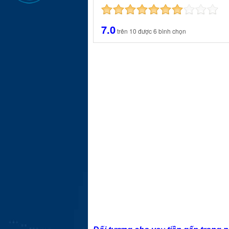
7.0
trên
10
được
6
bình chọn