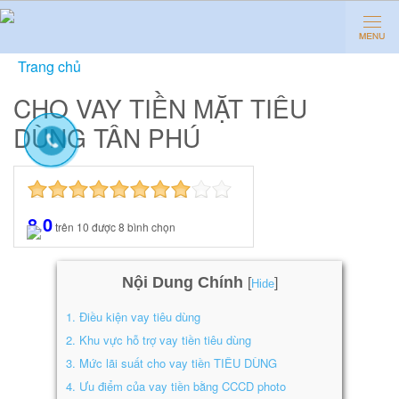
Trang chủ
»
Cho vay tiền mặt tiêu dùng Tân Phú
CHO VAY TIỀN MẶT TIÊU
DÙNG TÂN PHÚ
8.0
trên
10
được
8
bình chọn
Nội Dung Chính
[
]
Hide
1.
Điều kiện vay tiêu dùng
2.
Khu vực hỗ trợ vay tiền tiêu dùng
3.
Mức lãi suất cho vay tiền TIÊU DÙNG
4.
Ưu điểm của vay tiền bằng CCCD photo