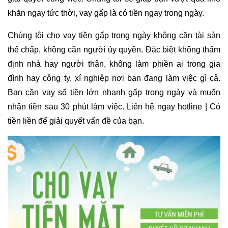
nhận tiền sau 30 phút làm việc. Liên hệ ngay hotline | Có
tiền liền để giải quyết vấn đề của bạn.
【CHO VAY LÃI SUẤT THẤP】
– Vay tiền mặt tiêu dùng
quận 12
Bạn cần tiền gấp? Click xem Vay tiền mặt tiêu dùng tại
vaytiennhanh24g.cdh.vn