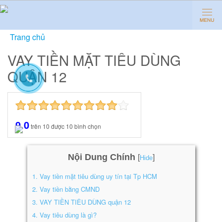
Trang chủ
»
Vay tiền mặt tiêu dùng quận 12
VAY TIỀN MẶT TIÊU DÙNG
QUẬN 12
9.0
trên
10
được
10
bình chọn
Nội Dung Chính
[
]
Hide
1.
Vay tiền mặt tiêu dùng uy tín tại Tp HCM
2.
Vay tiền bằng CMND
3.
VAY TIỀN TIÊU DÙNG quận 12
4.
Vay tiêu dùng là gì?