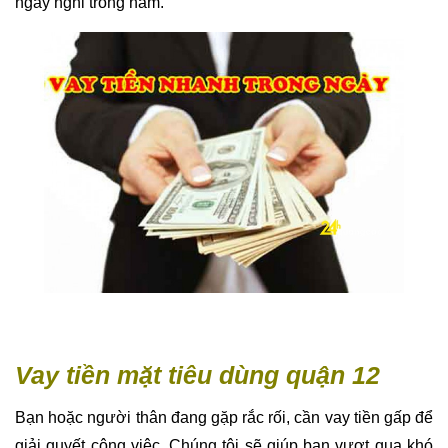
Vay tiền mặt tiêu dùng quận 12
Bạn hoặc người thân đang gặp rắc rối, cần vay tiền gấp để
giải quyết công việc. Chúng tôi sẽ giúp bạn vượt qua khó
khăn ngay tức thời, vay gấp là có tiền ngay trong ngày.
Chúng tôi cho vay tiền gấp trong ngày không cần tài sản
thế chấp, không cần người ủy quyền. Đặc biệt không thẩm
định nhà hay người thân, không làm phiền ai trong gia
đình hay công ty, xí nghiệp nơi bạn đang làm việc gì cả.
Bạn cần vay số tiền lớn nhanh gấp trong ngày và muốn