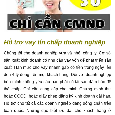
Chúng tôi cho doanh nghiệp vừa và nhỏ, công ty. Cơ sở
sản xuất kinh doanh có nhu cầu vay vốn để phát triển sản
xuất. Hạn mức cho vay nhanh gấp có tiền trong ngày lên
đến 4 tỷ đồng trên một khách hàng. Đối với doanh nghiệp
bên mình không yêu cầu bạn phải có tài sản đảm bảo để
thế chấp. Chỉ cần cung cấp cho mình Chứng minh thư
hoặc CCCD, hoặc giấy phép đăng ký kinh doanh dài hạn.
Hỗ trợ cho tất cả các doanh nghiệp đang đóng chân trên
toàn quốc. Nhưng đặc biệt ưu đãi cho khách hàng ở
TPHCM nhé.
Không phải bất cứ ai cũng có những tài sản có giá trị để
thế chấp khi cần vay nhanh 10 triệu trong ngày. Vì vậy dịch
vụ cho vay tiền nhanh không thế chấp khoản vay dưới 10
triệu. Bên em không yêu cầu Anh chị có tài sản đảm bảo
để cầm cố. Không cần sự bảo lãnh của người nhà. Công
ty cam kết với khách hàng rằng thông tin cá nhân và hồ sơ