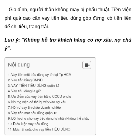
– Gia đình, người thân không may bị phẩu thuật. Tiền viện
phí quá cao cần vay tiền tiêu dùng góp đứng, có tiền liền
để chi tiêu, trang trải.
Lưu ý: “Không hỗ trợ khách hàng có nợ xấu, nợ chú
ý”.
Nội dung
Vay tiền mặt tiêu dùng uy tín tại Tp HCM
Vay tiền bằng CMND
VAY TIỀN TIÊU DÙNG quận 12
Vay tiêu dùng là gì?
Ưu điểm của vay tiền bằng CCCD photo
Những việc có thể bị xếp vào nợ xấu
Hỗ trợ vay tín chấp doanh nghiệp
Vay tiền mặt tiêu dùng quận 12
Đối tượng cho vay tiêu dùng tư nhân không thế chấp
Điều kiện vay tiêu dùng
Mức lãi suất cho vay tiền TIÊU DÙNG