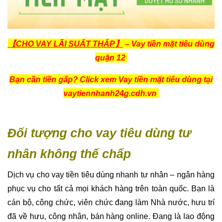
Đối tượng cho vay tiêu dùng tư
nhân không thế chấp
Dịch vụ cho vay tiền tiêu dùng nhanh tư nhân – ngân hàng
phục vụ cho tất cả mọi khách hàng trên toàn quốc. Bạn là
cán bộ, công chức, viên chức đang làm Nhà nước, hưu trí
đã về hưu, công nhân, bán hàng online. Đang là lao động
tự do, xe thồ, nội trợ, sinh viên chưa có việc làm… Miễn là
từ 22 tuổi trở lên khách nhé. Chúng tôi không phân biệt
giới tính, nghề nghiệp, địa vị, thành phần dân tộc, tôn giáo.
Khách hàng đang thường trú hoặc tạm trú (có giấy tạm trú)
tại TPHCM đều được vay nhanh không thế chấp bên em ạ.