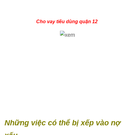
Cho vay tiêu dùng quận 12
Những việc có thể bị xếp vào nợ
xấu
Đến kỳ thanh toán đóng tiền nhưng lương thì chưa về nên
trả trễ vài bữa.
Chậm trả hoặc không thanh toán số tiền vay: vài tháng liên
tục trở lên.
Chậm hoặc không thanh toán trả chi phí sử dụng trong thẻ.